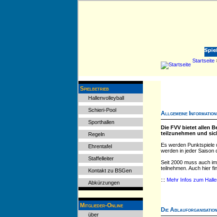
Startseite
»
Spielbetrieb
Hallenvolleyball
Schieri-Pool
Allgemeine Information
Sporthallen
Die FVV bietet allen 
teilzunehmen und sic
Regeln
Es werden Punktspiele 
Ehrentafel
werden in jeder Saison d
Staffelleiter
Seit 2000 muss auch im
teilnehmen. Auch hier f
Kontakt zu BSGen
:::
Mehr Infos zum Hallen
Abkürzungen
Mitglieder-Online
Die Ablauforganisation
über