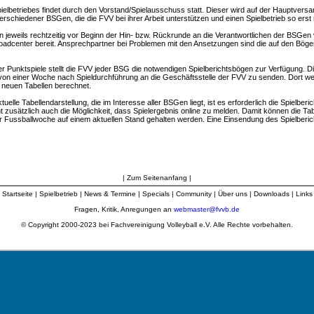
ielbetriebes findet durch den Vorstand/Spielausschuss statt. Dieser wird auf der Hauptver
verschiedener BSGen, die die FVV bei ihrer Arbeit unterstützen und einen Spielbetrieb so ers
jeweils rechtzeitig vor Beginn der Hin- bzw. Rückrunde an die Verantwortlichen der BSGen 
adcenter bereit. Ansprechpartner bei Problemen mit den Ansetzungen sind die auf den Bög
r Punktspiele stellt die FVV jeder BSG die notwendigen Spielberichtsbögen zur Verfügung. 
von einer Woche nach Spieldurchführung an die Geschäftsstelle der FVV zu senden. Dort wer
e neuen Tabellen berechnet.
tuelle Tabellendarstellung, die im Interesse aller BSGen liegt, ist es erforderlich die Spielberi
 zusätzlich auch die Möglichkeit, dass Spielergebnis online zu melden. Damit können die Tabe
er Fussballwoche auf einem aktuellen Stand gehalten werden. Eine Einsendung des Spielberich
|
Zum Seitenanfang
|
|
Startseite
|
Spielbetrieb
|
News & Termine
|
Specials
|
Community
|
Über uns
|
Downloads
|
Links
Fragen, Kritik, Anregungen an
webmaster@fvvb.de
© Copyright 2000-2023 bei Fachvereinigung Volleyball e.V. Alle Rechte vorbehalten.