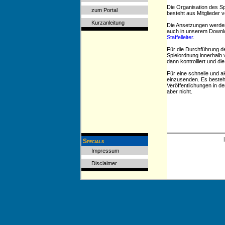
Die Organisation des Sp
zum Portal
besteht aus Mitglieder 
Kurzanleitung
Die Ansetzungen werden 
auch in unserem Downlo
Staffelleiter
.
Für die Durchführung de
Spielordnung innerhalb 
dann kontrolliert und di
Für eine schnelle und ak
einzusenden. Es besteht
Veröffentlichungen in d
aber nicht.
Specials
Impressum
Disclaimer