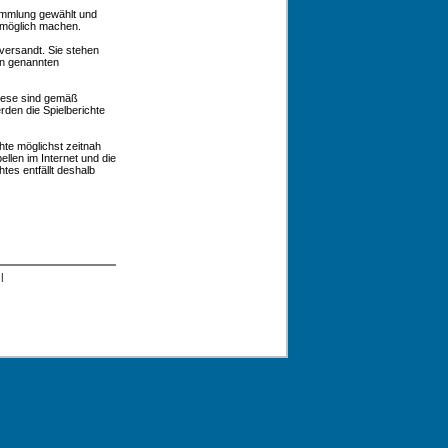
sammlung gewählt und
t möglich machen.
versandt. Sie stehen
en genannten
Diese sind gemäß
den die Spielberichte
chte möglichst zeitnah
llen im Internet und die
tes entfällt deshalb
|