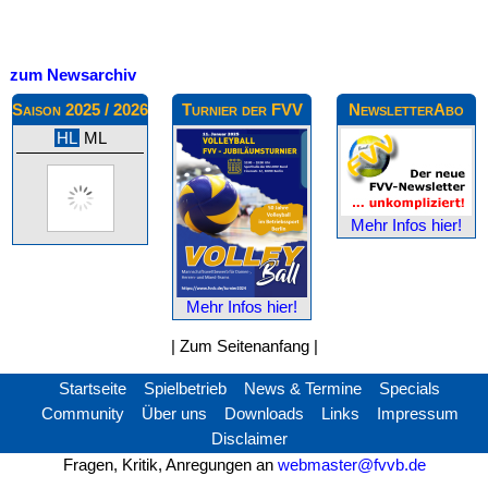
zum Newsarchiv
Saison 2025 / 2026
Turnier der FVV
NewsletterAbo
HL
ML
Mehr Infos hier!
Mehr Infos hier!
|
Zum Seitenanfang
|
Startseite
Spielbetrieb
News & Termine
Specials
Community
Über uns
Downloads
Links
Impressum
Disclaimer
Fragen, Kritik, Anregungen an
webmaster@fvvb.de